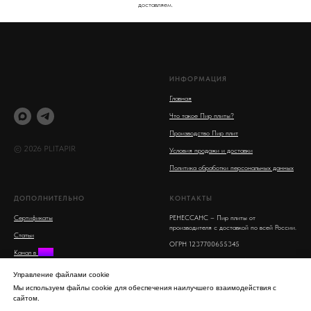
доставляем.
ИНФОРМАЦИЯ
Главная
Что такое Пир плиты?
Производство Пир плит
© 2026 PLITAPIR
Условия продажи и доставки
Политика обработки персональных данных
ДОПОЛНИТЕЛЬНО
КОНТАКТЫ
Сертификаты
РЕНЕССАНС – Пир плиты от
производителя с доставкой по всей России.
Статьи
ОГРН 1237700655345
Канал в
MAX
Московская область, Люберцы, улица 8
Поиск на сайте
Марта, 16
Управление файлами cookie
info@plitapir.ru
Мы используем файлы cookie для обеспечения наилучшего взаимодействия с
сайтом.
8-800-555-53-95 бесплатно для всех