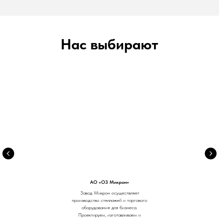
Нас выбирают
АО «ОЗ Микрон»
Завод Микрон осуществляет
производство стеллажей и торгового
оборудования для бизнеса.
Проектируем, изготавливаем и