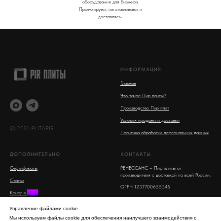
оборудования для бизнеса.
Проектируем, изготавливаем и
доставляем.
ИНФОРМАЦИЯ
Главная
Что такое Пир плиты?
Производство Пир плит
Условия продажи и доставки
© 2026 PLITAPIR
Политика обработки персональных данных
ДОПОЛНИТЕЛЬНО
КОНТАКТЫ
Сертификаты
РЕНЕССАНС – Пир плиты от
производителя с доставкой по всей России.
Статьи
ОГРН 1237700655345
Канал в
MAX
Московская область, Люберцы, улица 8
Поиск на сайте
Марта, 16
Управление файлами cookie
info@plitapir.ru
Мы используем файлы cookie для обеспечения наилучшего взаимодействия с