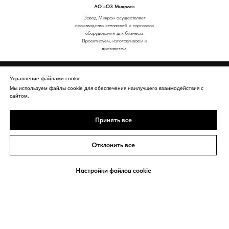
АО «ОЗ Микрон»
Завод Микрон осуществляет
производство стеллажей и торгового
оборудования для бизнеса.
Проектируем, изготавливаем и
доставляем.
Управление файлами cookie
Мы используем файлы cookie для обеспечения наилучшего взаимодействия с
сайтом.
ИНФОРМАЦИЯ
Главная
Принять все
Что такое Пир плиты?
Производство Пир плит
Отклонить все
Условия продажи и доставки
© 2026 PLITAPIR
Политика обработки персональных данных
Настройки файлов cookie
ДОПОЛНИТЕЛЬНО
КОНТАКТЫ
Сертификаты
РЕНЕССАНС – Пир плиты от
производителя с доставкой по всей России.
Статьи
ОГРН 1237700655345