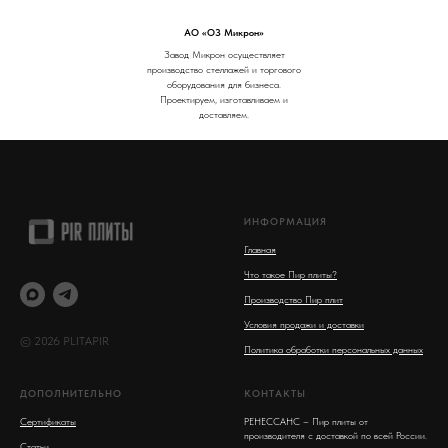
АО «ОЗ Микрон»
Завод Микрон осуществляет
производство стеллажей и торгового
оборудования для бизнеса.
Проектируем, изготавливаем и
доставляем.
ИНФОРМАЦИЯ
Главная
Что такое Пир плиты?
Производство Пир плит
Условия продажи и доставки
© 2026 PLITAPIR
Политика обработки персональных данных
ДОПОЛНИТЕЛЬНО
КОНТАКТЫ
Сертификаты
РЕНЕССАНС – Пир плиты от
производителя с доставкой по всей России.
Статьи