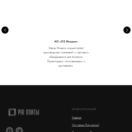
АО «ОЗ Микрон»
Завод Микрон осуществляет
производство стеллажей и торгового
оборудования для бизнеса.
Проектируем, изготавливаем и
доставляем.
ИНФОРМАЦИЯ
Главная
Что такое Пир плиты?
Производство Пир плит