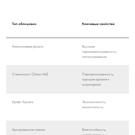
Тип облицовки
Ключевые свойства
Алюминиевая фольга
Высокая
паронепроницаемость,
теплоотражение
Стеклохолст (Glass Veil)
Паропроницаемость,
хорошая адгезия к
штукатуркам
Крафт-бумага
Экономичность,
экологичность
Армированная пленка
Влагостойкость,
устойчивость к