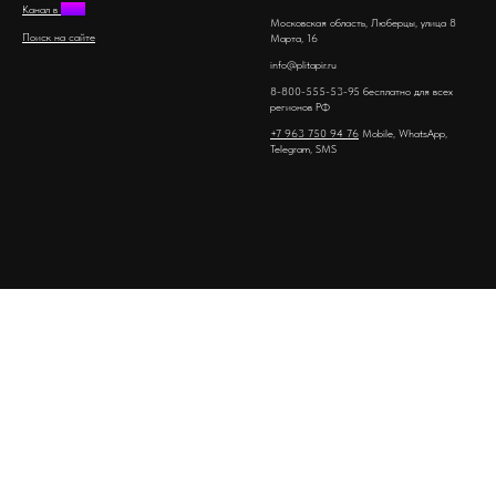
Канал в
MAX
Московская область, Люберцы, улица 8
Поиск на сайте
Марта, 16
info@plitapir.ru
8-800-555-53-95 бесплатно для всех
регионов РФ
+7 963 750 94 76
Mobile, WhatsApp,
Telegram, SMS