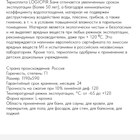
Термоплита LOGICPIR Баня отличается увеличенным сроком
эксплуатации (более 50 лет), а благодаря минимальному
коэффициенту водопоглощения, материал не подвержен
деструктивному воздействию воды, плесени, грибков, а также
гниению, в т. ч. в условиях повышенной влажности в парильном
помещении. Материал является экологически чистым и безопасным
и не выделяет вредных веществ при любых режимах эксплуатации,
рекомендуемых производителем, даже при + 120 ⁰С. Это
подтверждается наличием европейского сертификата по эмиссии
вредных веществ М1 и испытаниями в российских независимых
лабораториях. Кроме того, термоплиты одобрены к применению в
детских дошкольных учреждениях.
Страна происхождения: Россия
Горючесть, степень: Г1
Размер: 1190х590
Гарантийный срок хранения, месяцев: 24
Прочность на сжатие при 10% линейной деф: 120
Температурный режим эксплуатации, °C: от -65 до +120
Форма кромки: L-кромка
Область применения: для бани, для сауны, для кровли, для
перекрытия, для пола, для фасадов, для стен, для балконов, для
лоджий