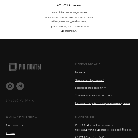
АО «ОЗ Микрон»
Завод Микрон осуществляет
производство стеллажей и торгового
оборудования для бизнеса.
Проектируем, изготавливаем и
доставляем.
ИНФОРМАЦИЯ
Главная
Что такое Пир плиты?
Производство Пир плит
Условия продажи и доставки
© 2026 PLITAPIR
Политика обработки персональных данных
ДОПОЛНИТЕЛЬНО
КОНТАКТЫ
Сертификаты
РЕНЕССАНС – Пир плиты от
производителя с доставкой по всей России.
Статьи
ОГРН 1237700655345