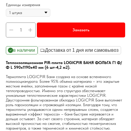
Единицы измерения
Заказать
в наличии
Доставка от 1 дня или самовывоз
Теплоизоляционная PIR-плита LOGICPIR БАНЯ ФОЛЬГА Г1 Ф/
Ф L 590х1190х40 мм (6 шт-4,2 м2).
Термоплита LOGICPIR Баня создана на основе вспененного
полиизоцианурата. Более 95% объема материала – это закрытые
жесткие ячейки, заполненные газом с крайне низкой
теплопроводностью. Именно эта структура обеспечивает
уникальные теплотехнические характеристики LOGICPIR.
Двусторонняя фольгированная обкладка LOGICPIR Баня выполняет
роль пароизоляции и отражающей изоляции. Благодаря тому, что
термоплиты укладываются одним непрерывным слоем, создается
выраженный «эффект термоса» – баня быстрее нагревается и
дольше остывает. За счет своего строения, материал обладает
высокой прочностью на сжатие, стабильностью геометрических
параметров, а также термической и химической стойкостью.