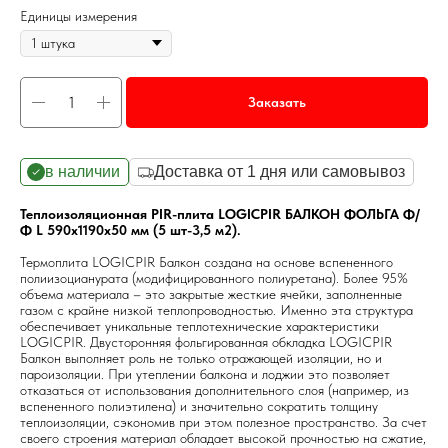
Единицы измерения
Заказать
в наличии
Доставка от 1 дня или самовывоз
Теплоизоляционная PIR-плита LOGICPIR БАЛКОН ФОЛЬГА Ф/
Ф L 590х1190х50 мм (5 шт-3,5 м2).
Термоплита LOGICPIR Балкон создана на основе вспененного
полиизоцианурата (модифицированного полиуретана). Более 95%
объема материала – это закрытые жесткие ячейки, заполненные
газом с крайне низкой теплопроводностью. Именно эта структура
обеспечивает уникальные теплотехнические характеристики
LOGICPIR. Двусторонняя фольгированная обкладка LOGICPIR
Балкон выполняет роль не только отражающей изоляции, но и
пароизоляции. При утеплении балкона и лоджии это позволяет
отказаться от использования дополнительного слоя (например, из
вспененного полиэтилена) и значительно сократить толщину
теплоизоляции, сэкономив при этом полезное пространство. За счет
своего строения материал обладает высокой прочностью на сжатие,