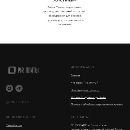
АО «ОЗ Микрон»
Завод Микрон осуществляет
производство стеллажей и торгового
оборудования для бизнеса.
Проектируем, изготавливаем и
доставляем.
ИНФОРМАЦИЯ
Главная
Что такое Пир плиты?
Производство Пир плит
Условия продажи и доставки
© 2026 PLITAPIR
Политика обработки персональных данных
ДОПОЛНИТЕЛЬНО
КОНТАКТЫ
Сертификаты
РЕНЕССАНС – Пир плиты от
производителя с доставкой по всей России.