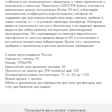
стабильностью геометрических параметров, а также термической и
химической стойкостью. Термоплита LOGICPIR Балкон отличается
увеличенным сроком эксплуатации (более 50 лет), а благодаря
минимальному коэффициенту водопоглощения, материал не
подвержен деструктивному воздействию воды, плесени, грибков, а
также гниению, в т. ч. в условиях перепада температур. Материал
является экологически чистым и безопасным и не выделяет вредных
веществ при любых режимах эксплуатации, рекомендуемых
производителем. Это подтверждается наличием европейского
сертификата по эмиссии вредных веществ М1 и испытаниями в
российских независимых лабораториях. Кроме того, термоплиты
одобрены к применению в детских дошкольных учреждениях.
Страна происхождения: Россия
Горючесть, степень: Г4
Размер: 1190х590
Гарантийный срок хранения, месяцев: 24
Прочность на сжатие при 10% линейной деф: 120
Температурный режим эксплуатации, °C: от -65 до +120
Форма кромки: L-кромка
Область применения: для перекрытия, для пола, для фасадов, для
стен, для балконов, для лоджий
Посмотрите весь каталог утеплителя...