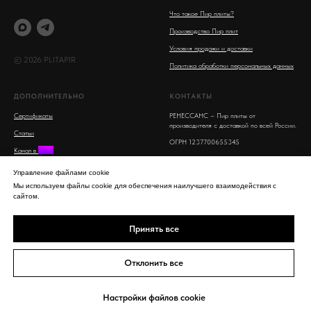
Что такое Пир плиты?
Производство Пир плит
Условия продажи и доставки
© 2026 PLITAPIR
Политика обработки персональных данных
ДОПОЛНИТЕЛЬНО
КОНТАКТЫ
Сертификаты
РЕНЕССАНС – Пир плиты от
производителя с доставкой по всей России.
Статьи
ОГРН 1237700655345
Канал в
MAX
Московская область, Люберцы, улица 8
Поиск на сайте
Марта, 16
Управление файлами cookie
info@plitapir.ru
Мы используем файлы cookie для обеспечения наилучшего взаимодействия с
сайтом.
8-800-555-53-95 бесплатно для всех
регионов РФ
Принять все
+7 963 750 94 76
Mobile, WhatsApp,
Telegram, SMS
Отклонить все
Настройки файлов cookie