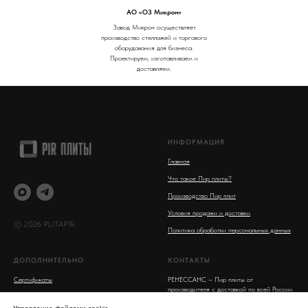
АО «ОЗ Микрон»
Завод Микрон осуществляет
производство стеллажей и торгового
оборудования для бизнеса.
Проектируем, изготавливаем и
доставляем.
ИНФОРМАЦИЯ
Главная
Что такое Пир плиты?
Производство Пир плит
Условия продажи и доставки
© 2026 PLITAPIR
Политика обработки персональных данных
ДОПОЛНИТЕЛЬНО
КОНТАКТЫ
Сертификаты
РЕНЕССАНС – Пир плиты от
производителя с доставкой по всей России.
Статьи
ОГРН 1237700655345