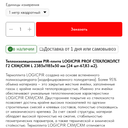
Единицы измерения
Заказать
в наличии
Доставка от 1 дня или самовывоз
Теплоизоляционная PIR-плита LOGICPIR PROF СТЕКЛОХОЛСТ
Г2 СХМ/СХМ L 2385х1185х50 мм (24 шт-67,83 м2).
Термоплита LOGICPIR создана на основе вспененного
полиизоцианурата (модифицированного полиуретана). Более 95%
объема материала – это закрытые жесткие ячейки, заполненные
газом с крайне низкой теплопроводностью. Именно эти ячейки
обеспечивают уникальные теплотехнические характеристики
LOGICPIR СХМ/СХМ. Двустороннее покрытие из стеклохолста
позволяет достичь крайне высоких показателей по адгезии
строительных смесей и клеевых составов, полностью отказавшись
от механического крепежа. За счет своей структуры, материал
обладает высокой прочностью на сжатие, стабильностью
геометрических параметров, а также термической и химической
стойкостью. Термоплита LOGICPIR СХМ/СХМ отличается