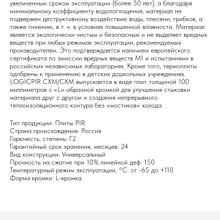
увеличенным сроком эксплуатации (более 50 лет), а благодаря
минимальному коэффициенту водопоглощения, материал не
подвержен деструктивному воздействию воды, плесени, грибков, а
также гниению, в т. ч. в условиях повышенной влажности. Материал
является экологически чистым и безопасным и не выделяет вредных
веществ при любых режимах эксплуатации, рекомендуемых
производителем. Это подтверждается наличием европейского
сертификата по эмиссии вредных веществ М1 и испытаниями в
российских независимых лабораториях. Кроме того, термоплиты
одобрены к применению в детских дошкольных учреждениях.
LOGICPIR СХМ/СХМ выпускается в виде плит толщиной 100
миллиметров с «L»-образной кромкой для улучшения стыковки
материала друг с другом и создания непрерывного
теплоизоляционного контура без «мостиков» холода.
Тип продукции: Плиты PIR
Страна происхождения: Россия
Горючесть, степень: Г2
Гарантийный срок хранения, месяцев: 24
Вид конструкции: Универсальный
Прочность на сжатие при 10% линейной деф: 150
Температурный режим эксплуатации, °C: от -65 до +110
Форма кромки: L-кромка