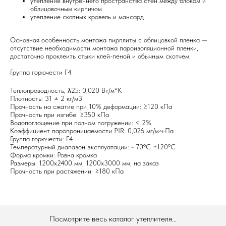
утепление внутреннего пространства стен между блоком и
облицовочным кирпичом
утепление скатных кровель и мансард
Основная особенность монтажа пирплиты с облицовкой пленка —
отсутствие необходимости монтажа пароизоляционной пленки,
достаточно проклеить стыки клей-пеной и обычным скотчем.
Группа горючести Г4
Теплопроводность, λ25: 0,020 Вт/м*К
Плотность: 31 ± 2 кг/м3
Прочность на сжатие при 10% деформации: ≥120 кПа
Прочность при изгибе: ≥350 кПа
Водопоглощение при полном погружении: < 2%
Коэффициент паропроницаемости PIR: 0,026 мг/м·ч·Па
Группа горючести: Г4
Температурный диапазон эксплуатации: - 70ºC +120ºC
Форма кромки: Ровна кромка
Размеры: 1200х2400 мм, 1200х3000 мм, на заказ
Прочность при растяжении: ≥180 кПа
Посмотрите весь каталог утеплителя...