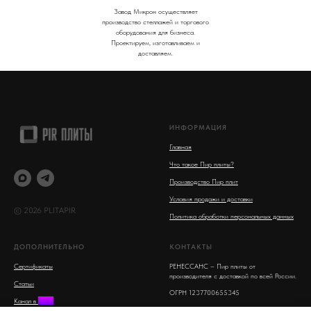
Завод Микрон осуществляет
производство стеллажей и торгового
оборудования для бизнеса.
Проектируем, изготавливаем и
доставляем.
ИНФОРМАЦИЯ
Главная
Что такое Пир плиты?
Производство Пир плит
Условия продажи и доставки
© 2026 PLITAPIR
Политика обработки персональных данных
ДОПОЛНИТЕЛЬНО
КОНТАКТЫ
Сертификаты
РЕНЕССАНС – Пир плиты от
производителя с доставкой по всей России.
Статьи
ОГРН 1237700655345
Канал в
MAX
Московская область, Люберцы, улица 8