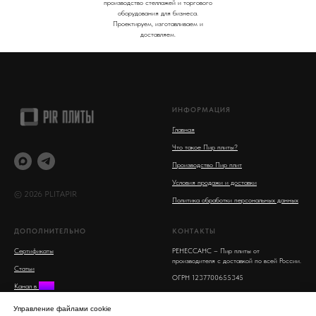
производство стеллажей и торгового
оборудования для бизнеса.
Проектируем, изготавливаем и
доставляем.
ИНФОРМАЦИЯ
Главная
Что такое Пир плиты?
Производство Пир плит
Условия продажи и доставки
© 2026 PLITAPIR
Политика обработки персональных данных
ДОПОЛНИТЕЛЬНО
КОНТАКТЫ
Сертификаты
РЕНЕССАНС – Пир плиты от
производителя с доставкой по всей России.
Статьи
ОГРН 1237700655345
Канал в
MAX
Московская область, Люберцы, улица 8
Поиск на сайте
Марта, 16
Управление файлами cookie