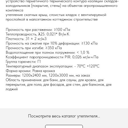
устройство герметичного термического контура изоляции складов-
холодильников (покрытие, стены) на объектах агропромышленного
комплекса
утепление скатных крыш, слоистых кладок с вентилируемой
прослойкой в малоэтажном коттеджном строительстве
Прочность при растяжении: ≥100 кПа
Теплопроводность, λ25: 0,021* Вт/м·К
Плотность: 31 ± 2 кг/м3
Прочность на сжатие при 10% деформации: ≥130 кПа
Прочность при изгибе: ≥350 кПа
Водопоглощение при полном погружении: < 1,0 %
Коэффициент паропроницаемости PIR: 0,026 мг/м·ч·Па
Группа горючести: Г1
Температурный диапазон эксплуатации: - 70ºC +120ºC
Форма кромки: Ровна кромка
Размеры: 1200х2400 мм, 1200х3000 мм, на заказ
Область применения: для бани, для сауны, для кровли, для
перекрытия, для пола, для фасадов, для стен, для балконов, для
лоджий
Посмотрите весь каталог утеплителя...