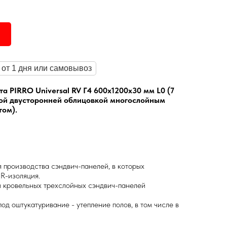
 от 1 дня или самовывоз
а PIRRO Universal RV Г4 600х1200х30 мм L0 (7
ной двусторонней облицовкой многослойным
ом).
 производства сэндвич-панелей, в которых
IR-изоляция.
и кровельных трехслойных сэндвич-панелей
под оштукатуривание - утепление полов, в том числе в