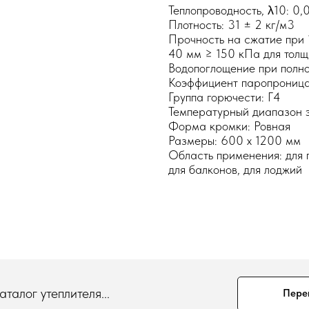
Теплопроводность, λ10: 0,0
Плотность: 31 ± 2 кг/м3
Прочность на сжатие при 
40 мм ≥ 150 кПа для тол
Водопоглощение при полно
Коэффициент паропроницае
Группа горючести: Г4
Температурный диапазон э
Форма кромки: Ровная
Размеры: 600 х 1200 мм
Область применения: для п
для балконов, для лоджий
талог утеплителя...
Пере