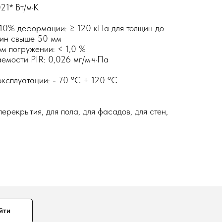
21* Вт/м·К
10% деформации: ≥ 120 кПа для толщин до
щин свыше 50 мм
м погружении: < 1,0 %
мости PIR: 0,026 мг/м·ч·Па
ксплуатации: - 70 ºC + 120 ºC
ерекрытия, для пола, для фасадов, для стен,
йти