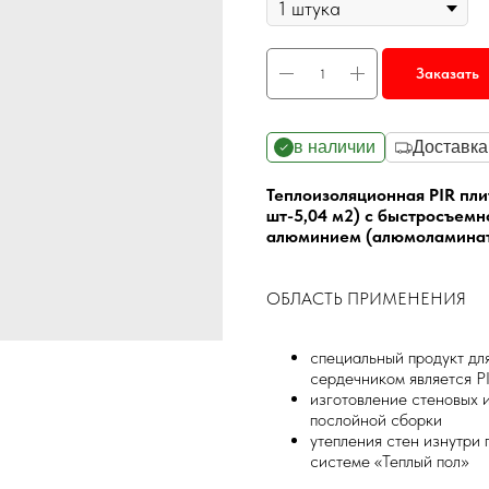
Заказать
в наличии
Доставка
Теплоизоляционная PIR плит
шт-5,04 м2) с быстросъем
алюминием (алюмоламинат
ОБЛАСТЬ ПРИМЕНЕНИЯ
cпециальный продукт для
сердечником является P
изготовление стеновых 
послойной сборки
утепления стен изнутри 
системе «Теплый пол»