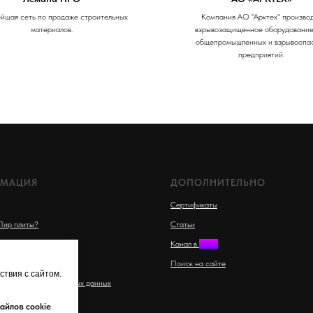
йшая сеть по продаже строительных
Компания АО "Арктех" произво
материалов.
взрывозащищенное оборудование,
общепромышленных и взрывоопа
предприятий.
МАЦИЯ
ДОПОЛНИТЕЛЬНО
Сертификаты
Пир плиты?
Статьи
тво Пир плит
Канал в
MAX
одажи и доставки
Поиск на сайте
твия с сайтом.
обработки персональных данных
айлов cookie