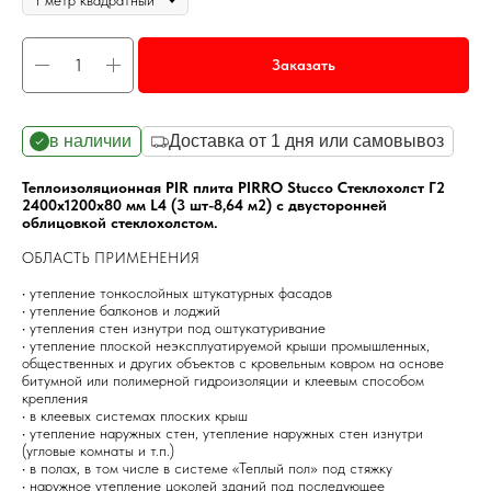
Заказать
в наличии
Доставка от 1 дня или самовывоз
Теплоизоляционная PIR плита PIRRO Stucco Стеклохолст Г2
2400х1200х80 мм L4 (3 шт-8,64 м2) с двусторонней
облицовкой стеклохолстом.
ОБЛАСТЬ ПРИМЕНЕНИЯ
• утепление тонкослойных штукатурных фасадов
• утепление балконов и лоджий
• утепления стен изнутри под оштукатуривание
• утепление плоской неэксплуатируемой крыши промышленных,
общественных и других объектов с кровельным ковром на основе
битумной или полимерной гидроизоляции и клеевым способом
крепления
• в клеевых системах плоских крыш
• утепление наружных стен, утепление наружных стен изнутри
(угловые комнаты и т.п.)
• в полах, в том числе в системе «Теплый пол» под стяжку
• наружное утепление цоколей зданий под последующее