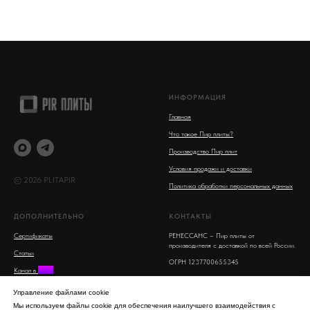
ИНФОРМАЦИЯ
Главная
Что такое Пир плиты?
Производство Пир плит
Условия продажи и доставки
© 2026 PLITAPIR
Политика обработки персональных данных
ДОПОЛНИТЕЛЬНО
КОНТАКТЫ
Сертификаты
РЕНЕССАНС – Пир плиты от
производителя с доставкой по всей России.
Статьи
ОГРН 1237700655345
Канал в
MAX
Московская область, Люберцы, улица 8
Поиск на сайте
Марта, 16
Управление файлами cookie
info@plitapir.ru
Мы используем файлы cookie для обеспечения наилучшего взаимодействия с