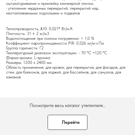
оштукатуривание и приклейку клинкерной плитки,
• утепление чердачных перекрытий, перекрытий над
неотапливаемыми подпольями и подвалов
Теплопроводность, λ10: 0,021* Вт/м·К
Плотность: 31 ± 2 кг/м3
Водопоглощение при полном погружении: < 1,0 %
Коэффициент паропроницаемости PIR: 0,026 мг/м·ч·Па
Группа горючести: Г2
Температурный диапазон эксплуатации: - 70 ºC +120 ºC
Форма кромки: L-кромка
Размеры: 1200 х 2400 мм
Область применения: для кровли, для перекрытия, для фасадов, для
стен, для балконов, для лоджий, для бассейнов, для санузлов, для
хамамов
Посмотрите весь каталог утеплителя...
Перейти