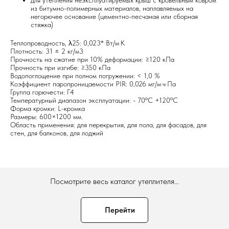
для утепления неэксплуатируемых крыш с кровельным ковром
из битумно-полимерных материалов, наплавляемых на
негорючее основание (цементно-песчаная или сборная
стяжка)
Теплопроводность, λ25: 0,023* Вт/м·К
Плотность: 31 ± 2 кг/м3
Прочность на сжатие при 10% деформации: ≥120 кПа
Прочность при изгибе: ≥350 кПа
Водопоглощение при полном погружении: < 1,0 %
Коэффициент паропроницаемости PIR: 0,026 мг/м·ч·Па
Группа горючести: Г4
Температурный диапазон эксплуатации: - 70ºC +120ºC
Форма кромки: L-кромка
Размеры: 600×1200 мм.
Область применения: для перекрытия, для пола, для фасадов, для
стен, для балконов, для лоджий
Посмотрите весь каталог утеплителя...
Перейти