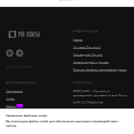
ИНФОРМАЦИЯ
Главная
Что такое Пир плиты?
Производство Пир плит
Условия продажи и доставки
© 2026 PLITAPIR
Политика обработки персональных данных
ДОПОЛНИТЕЛЬНО
КОНТАКТЫ
Сертификаты
РЕНЕССАНС – Пир плиты от
производителя с доставкой по всей России.
Статьи
ОГРН 1237700655345
Канал в
MAX
Московская область, Люберцы, улица 8
Поиск на сайте
Марта, 16
Управление файлами cookie
info@plitapir.ru
Мы используем файлы cookie для обеспечения наилучшего взаимодействия с
сайтом.
8-800-555-53-95 бесплатно для всех
регионов РФ