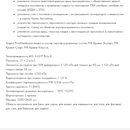
утепление плоских неэксплуатируемых крыш промышленных и общественных зданий,
складских комплексов с кровельным ковром из полимерных ПВХ мембран, мембран на
основе ЭПДМ и ТПО
утепление стен и потолков в помещениях с экстремальной температурой и влажностью
– в саунах, банях, бассейнах
устройство герметичного термического контура изоляции складов-холодильников
(покрытие, стены) на объектах агропромышленного комплекса
утепление скатных крыш, слоистых кладок с вентилируемой прослойкой в малоэтажном
коттеджном строительстве
Марка PirroMembrane входит в состав сертифицированных систем PIR-Кровля Эксперт, PIR-
Кровля Смарт, PIR-Кровля Классик.
Теплопроводность, λ10: 0,021* Вт/м·К
Плотность: 31 ± 2 кг/м3
Прочность на сжатие при 10% деформации: ≥ 120 кПа для толщин до 40 мм ≥ 150 кПа для
толщин свыше 50 мм
Прочность при изгибе: ≥350 кПа
Водопоглощение при полном погружении: < 1,0 %
Коэффициент паропроницаемости PIR: 0,026 мг/м·ч·Па
Группа горючести: Г1 (КМ1)
Температурный диапазон эксплуатации: - 70ºC +120ºC
Форма кромки: L-кромка
Размеры: 1200×2400 мм.
Область применения: для бани, для сауны, для кровли, для перекрытия, для пола, для фасадов,
для стен, для балконов, для лоджий