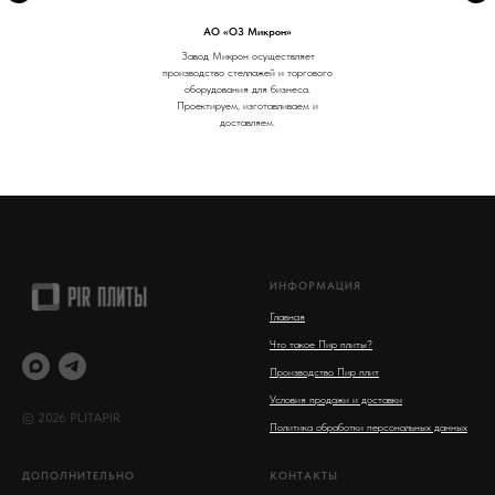
АО «ОЗ Микрон»
Завод Микрон осуществляет
производство стеллажей и торгового
оборудования для бизнеса.
Проектируем, изготавливаем и
доставляем.
ИНФОРМАЦИЯ
Главная
Что такое Пир плиты?
Производство Пир плит
Условия продажи и доставки
© 2026 PLITAPIR
Политика обработки персональных данных
ДОПОЛНИТЕЛЬНО
КОНТАКТЫ