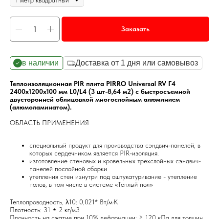
Заказать
в наличии
Доставка от 1 дня или самовывоз
Теплоизоляционная PIR плита PIRRO Universal RV Г4
2400х1200х100 мм L0/L4 (3 шт-8,64 м2) с быстросъемной
двусторонней облицовкой многослойным алюминием
(алюмоламинатом).
ОБЛАСТЬ ПРИМЕНЕНИЯ
специальный продукт для производства сэндвич-панелей, в
которых сердечником является PIR-изоляция.
изготовление стеновых и кровельных трехслойных сэндвич-
панелей послойной сборки
утепления стен изнутри под оштукатуривание - утепление
полов, в том числе в системе «Теплый пол»
Теплопроводность, λ10: 0,021* Вт/м·К
Плотность: 31 ± 2 кг/м3
Прочность на сжатие при 10% деформации: ≥ 120 кПа для толщин