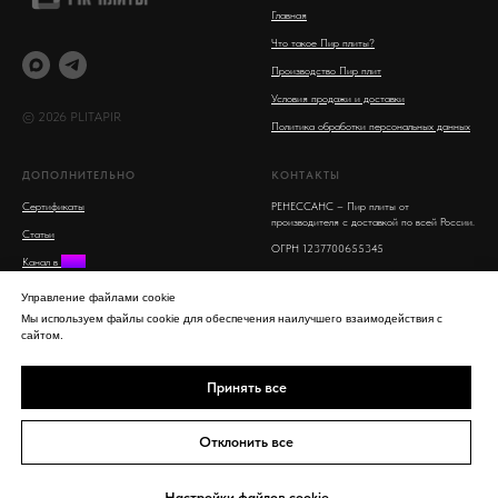
Главная
Что такое Пир плиты?
Производство Пир плит
Условия продажи и доставки
© 2026 PLITAPIR
Политика обработки персональных данных
ДОПОЛНИТЕЛЬНО
КОНТАКТЫ
Сертификаты
РЕНЕССАНС – Пир плиты от
производителя с доставкой по всей России.
Статьи
ОГРН 1237700655345
Канал в
MAX
Московская область, Люберцы, улица 8
Поиск на сайте
Марта, 16
Управление файлами cookie
info@plitapir.ru
Мы используем файлы cookie для обеспечения наилучшего взаимодействия с
сайтом.
8-800-555-53-95 бесплатно для всех
регионов РФ
Принять все
+7 963 750 94 76
Mobile, WhatsApp,
Telegram, SMS
Отклонить все
Настройки файлов cookie