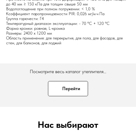
до 40 мм ≥ 150 кПа для толщин свыше 50 мм
Водопоглощение при полном погружении: < 1,0 %
Коэффициент паропроницаемости PIR: 0,026 мг/м·ч·Па
Группа горючести: Г4
Температурный диапазон эксплуатации: - 70 ºC + 120 ºC
Форма кромки: ровная, L-кромка
Размеры: 2400 х 1200 мм
Область применения: для перекрытия, для пола, для фасадов, для
стен, для балконов, для лоджий
Посмотрите весь каталог утеплителя...
Перейти
Нас выбирают