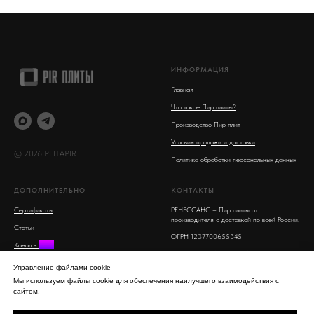
ИНФОРМАЦИЯ
Главная
Что такое Пир плиты?
Производство Пир плит
Условия продажи и доставки
© 2026 PLITAPIR
Политика обработки персональных данных
ДОПОЛНИТЕЛЬНО
КОНТАКТЫ
Сертификаты
РЕНЕССАНС – Пир плиты от
производителя с доставкой по всей России.
Статьи
ОГРН 1237700655345
Канал в
MAX
Московская область, Люберцы, улица 8
Поиск на сайте
Марта, 16
Управление файлами cookie
info@plitapir.ru
Мы используем файлы cookie для обеспечения наилучшего взаимодействия с
сайтом.
8-800-555-53-95 бесплатно для всех
регионов РФ