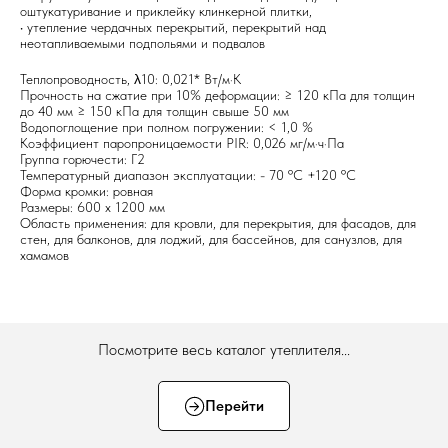
оштукатуривание и приклейку клинкерной плитки,
• утепление чердачных перекрытий, перекрытий над
неотапливаемыми подпольями и подвалов
Теплопроводность, λ10: 0,021* Вт/м·К
Прочность на сжатие при 10% деформации: ≥ 120 кПа для толщин
до 40 мм ≥ 150 кПа для толщин свыше 50 мм
Водопоглощение при полном погружении: < 1,0 %
Коэффициент паропроницаемости PIR: 0,026 мг/м·ч·Па
Группа горючести: Г2
Температурный диапазон эксплуатации: - 70 ºC +120 ºC
Форма кромки: ровная
Размеры: 600 х 1200 мм
Область применения: для кровли, для перекрытия, для фасадов, для
стен, для балконов, для лоджий, для бассейнов, для санузлов, для
хамамов
Посмотрите весь каталог утеплителя...
Перейти