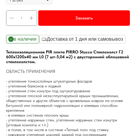
Заказать
в наличии
Доставка от 1 дня или самовывоз
Теплоизоляционная PIR плита PIRRO Stucco Стеклохолст Г2
600х1200х40 мм L0 (7 шт-5,04 м2) с двусторонней облицовкой
стеклохолстом.
ОБЛАСТЬ ПРИМЕНЕНИЯ
• утепление тонкослойных штукатурных фасадов
• утепление балконов и лоджий
• утепления стен изнутри под оштукатуривание
• утепление плоской неэксплуатируемой крыши промышленных,
общественных и других объектов с кровельным ковром на основе
битумной или полимерной гидроизоляции и клеевым способом
крепления
• в клеевых системах плоских крыш
• утепление наружных стен, утепление наружных стен изнутри
(угловые комнаты и т.п.)
• в полах, в том числе в системе «Теплый пол» под стяжку
• наружное утепление цоколей зданий под последующее