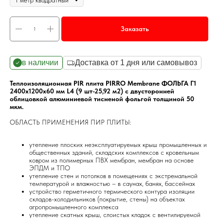
Заказать
в наличии
Доставка от 1 дня или самовывоз
Теплоизоляционная PIR плита PIRRO Membrane ФОЛЬГА Г1
2400х1200х60 мм L4 (9 шт-25,92 м2) с двусторонней
облицовкой алюминиевой тисненой фольгой толщиной 50
мкм.
ОБЛАСТЬ ПРИМЕНЕНИЯ ПИР ПЛИТЫ:
утепление плоских неэксплуатируемых крыш промышленных и
общественных зданий, складских комплексов с кровельным
ковром из полимерных ПВХ мембран, мембран на основе
ЭПДМ и ТПО
утепление стен и потолков в помещениях с экстремальной
температурой и влажностью – в саунах, банях, бассейнах
устройство герметичного термического контура изоляции
складов-холодильников (покрытие, стены) на объектах
агропромышленного комплекса
утепление скатных крыш, слоистых кладок с вентилируемой