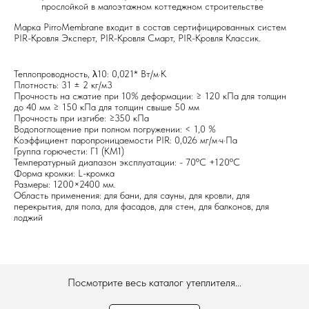
прослойкой в малоэтажном коттеджном строительстве
Марка PirroMembrane входит в состав сертифицированных систем
PIR-Кровля Эксперт, PIR-Кровля Смарт, PIR-Кровля Классик.
Теплопроводность, λ10: 0,021* Вт/м·К
Плотность: 31 ± 2 кг/м3
Прочность на сжатие при 10% деформации: ≥ 120 кПа для толщин
до 40 мм ≥ 150 кПа для толщин свыше 50 мм
Прочность при изгибе: ≥350 кПа
Водопоглощение при полном погружении: < 1,0 %
Коэффициент паропроницаемости PIR: 0,026 мг/м·ч·Па
Группа горючести: Г1 (КМ1)
Температурный диапазон эксплуатации: - 70ºC +120ºC
Форма кромки: L-кромка
Размеры: 1200×2400 мм.
Область применения: для бани, для сауны, для кровли, для
перекрытия, для пола, для фасадов, для стен, для балконов, для
лоджий
Посмотрите весь каталог утеплителя...