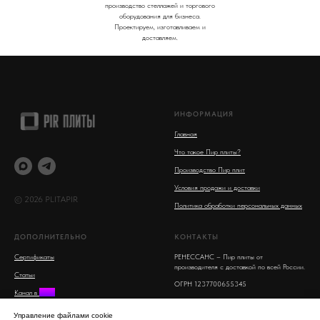
производство стеллажей и торгового
оборудования для бизнеса.
Проектируем, изготавливаем и
доставляем.
ИНФОРМАЦИЯ
Главная
Что такое Пир плиты?
Производство Пир плит
Условия продажи и доставки
© 2026 PLITAPIR
Политика обработки персональных данных
ДОПОЛНИТЕЛЬНО
КОНТАКТЫ
Сертификаты
РЕНЕССАНС – Пир плиты от
производителя с доставкой по всей России.
Статьи
ОГРН 1237700655345
Канал в
MAX
Московская область, Люберцы, улица 8
Поиск на сайте
Марта, 16
Управление файлами cookie