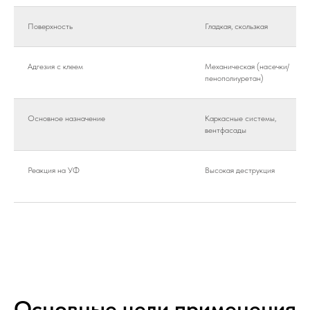
Поверхность
Гладкая, скользкая
Адгезия с клеем
Механическая (насечки/
пенополиуретан)
Основное назначение
Каркасные системы,
вентфасады
Реакция на УФ
Высокая деструкция
Основные цели применения