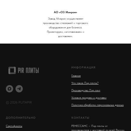
АО «ОЗ Микрон»
Завод Микрон осуществляет
производство стеллажей и торгового
оборудования для бизнеса.
Проектируем, изготавливаем и
доставляем.
ИНФОРМАЦИЯ
Главная
Что такое Пир плиты?
Производство Пир плит
Условия продажи и доставки
© 2026 PLITAPIR
Политика обработки персональных данных
ДОПОЛНИТЕЛЬНО
КОНТАКТЫ
Сертификаты
РЕНЕССАНС – Пир плиты от
производителя с доставкой по всей России.