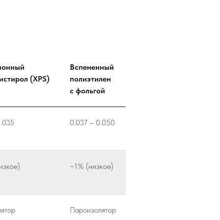
ионный
Вспененный
истирол (XPS)
полиэтилен
с фольгой
0.035
0.037 – 0.050
изкое)
~1% (низкое)
ятор
Пароизолятор