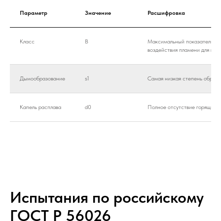
Параметр
Значение
Расшифровка
Класс
B
Максимальный показатель вы
воздействия пламени для гор
Дымообразование
s1
Самая низкая степень образ
Капель расплава
d0
Полное отсутствие горящих к
Испытания по российскому
ГОСТ Р 56026