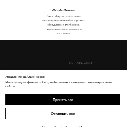
АО «ОЗ Микрон»
Завод Микрон осуществляет
производство стеллажей и торгового
оборудования для бизнеса.
Проектируем, изготавливаем и
доставляем.
ИНФОРМАЦИЯ
Главная
Управление файлами cookie
Что такое Пир плиты?
Мы используем файлы cookie для обеспечения наилучшего взаимодействия с
Производство Пир плит
сайтом.
© 2026 PLITAPIR
Условия продажи и доставки
Принять все
Политика обработки персональных данных
ДОПОЛНИТЕЛЬНО
КОНТАКТЫ
Отклонить все
Сертификаты
РЕНЕССАНС – Пир плиты от
производителя с доставкой по всей России.