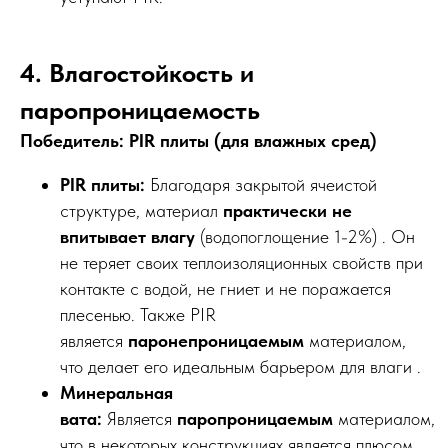
4. Влагостойкость и
паропроницаемость
Победитель: PIR плиты (для влажных сред)
PIR плиты:
Благодаря закрытой ячеистой
структуре, материал
практически не
впитывает влагу
(водопоглощение 1-2%) . Он
не теряет своих теплоизоляционных свойств при
контакте с водой, не гниет и не поражается
плесенью. Также PIR
является
паронепроницаемым
материалом,
что делает его идеальным барьером для влаги .
Минеральная
вата:
Является
паропроницаемым
материалом,
что в некоторых конструкциях является плюсом .