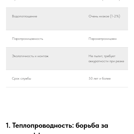
Водопоглощение
Очень низкое (1-2%)
Паропроницаемость
Паронепроницаем
Экологичность и монтаж
Не пылит, требует
аккуратности при резке
Срок службы
50 лет и более
1. Теплопроводность: борьба за