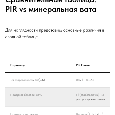
PIR vs минеральная вата
Для наглядности представим основные различия в
сводной таблице.
Параметр
PIR Плиты
Теплопроводность, Вт/(м·К)
0,021 – 0,023
Пожарная безопасность
Г1 (слабогорючий), не
распространяет пламя
Прочность на сжатие
Высокая (≥ 120 кПа)