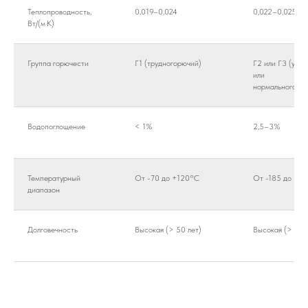
Теплопроводность,
0,019–0,024
0,022–0,025
Вт/(м·К)
Группа горючести
Г1 (трудногорючий)
Г2 или Г3 (уме
или
нормальногорю
Водопоглощение
< 1%
2,5–3%
Температурный
От -70 до +120°С
От -185 до +11
диапазон
Долговечность
Высокая (> 50 лет)
Высокая (> 30 