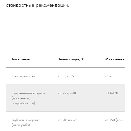
стандартные рекомендации:
Тип камеры
Температура, °C
Минимальная т
Овощи, напитки
от 0 до +5
60–80
Среднетемпературная
от -5 до -10
100–120
(мороженое,
полуфабрикаты)
Глубокая заморозка
от -18 до -25
от 150 (до 200 в
(мясо, рыба)