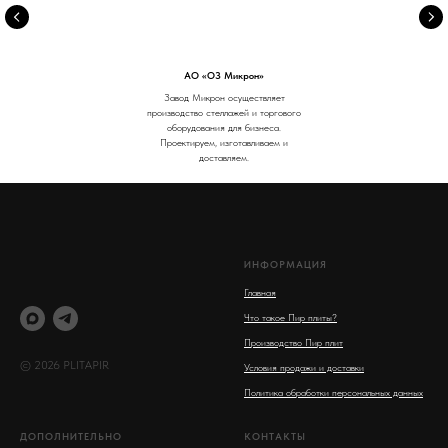
АО «ОЗ Микрон»
Завод Микрон осуществляет
производство стеллажей и торгового
оборудования для бизнеса.
Проектируем, изготавливаем и
доставляем.
ИНФОРМАЦИЯ
Главная
Что такое Пир плиты?
Производство Пир плит
© 2026 PLITAPIR
Условия продажи и доставки
Политика обработки персональных данных
ДОПОЛНИТЕЛЬНО
КОНТАКТЫ