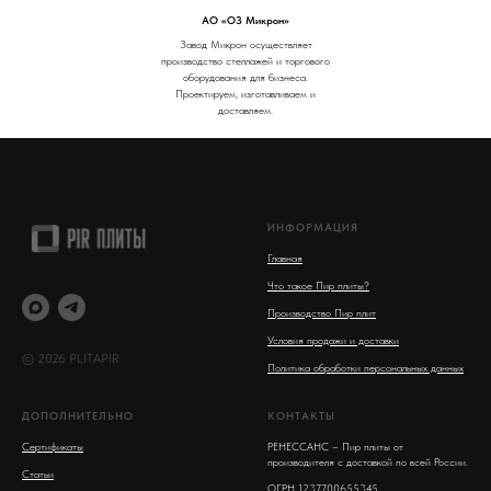
АО «ОЗ Микрон»
Завод Микрон осуществляет
производство стеллажей и торгового
оборудования для бизнеса.
Проектируем, изготавливаем и
доставляем.
ИНФОРМАЦИЯ
Главная
Что такое Пир плиты?
Производство Пир плит
Условия продажи и доставки
© 2026 PLITAPIR
Политика обработки персональных данных
ДОПОЛНИТЕЛЬНО
КОНТАКТЫ
Сертификаты
РЕНЕССАНС – Пир плиты от
производителя с доставкой по всей России.
Статьи
ОГРН 1237700655345