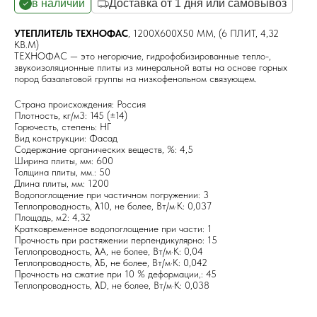
в наличии
Доставка от 1 дня или самовывоз
УТЕПЛИТЕЛЬ ТЕХНОФАС
, 1200Х600Х50 ММ, (6 ПЛИТ, 4,32
КВ.М)
ТЕХНОФАС — это негорючие, гидрофобизированные тепло-,
звукоизоляционные плиты из минеральной ваты на основе горных
пород базальтовой группы на низкофенольном связующем.
Страна происхождения: Россия
Плотность, кг/м3: 145 (±14)
Горючесть, степень: НГ
Вид конструкции: Фасад
Содержание органических веществ, %: 4,5
Ширина плиты, мм: 600
Толщина плиты, мм.: 50
Длина плиты, мм: 1200
Водопоглощение при частичном погружении: 3
Теплопроводность, λ10, не более, Вт/м·K: 0,037
Площадь, м2: 4,32
Кратковременное водопоглощение при части: 1
Прочность при растяжении перпендикулярно: 15
Теплопроводность, λA, не более, Вт/м·K: 0,04
Теплопроводность, λБ, не более, Вт/м·K: 0,042
Прочность на сжатие при 10 % деформации,: 45
Теплопроводность, λD, не более, Вт/м·K: 0,038