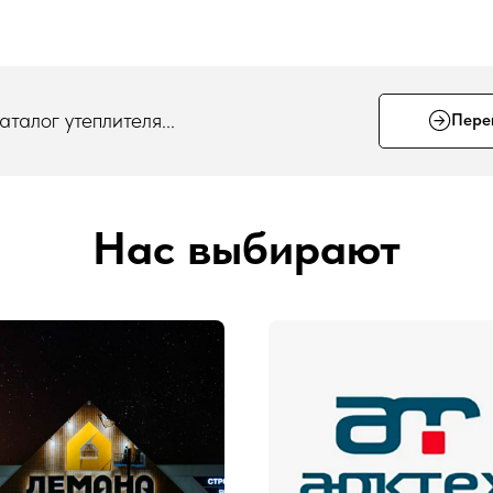
талог утеплителя...
Пере
Нас выбирают