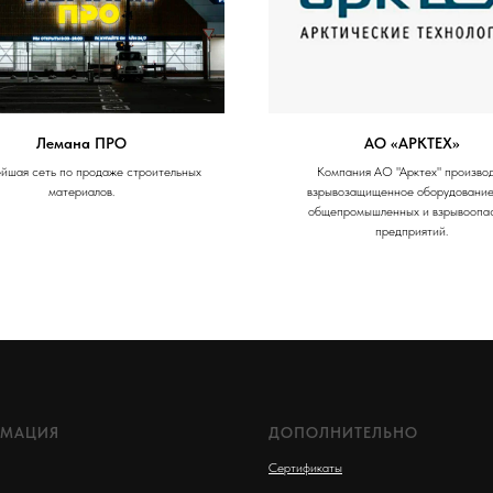
Лемана ПРО
АО «АРКТЕХ»
йшая сеть по продаже строительных
Компания АО "Арктех" произво
материалов.
взрывозащищенное оборудование,
общепромышленных и взрывоопа
предприятий.
МАЦИЯ
ДОПОЛНИТЕЛЬНО
Сертификаты