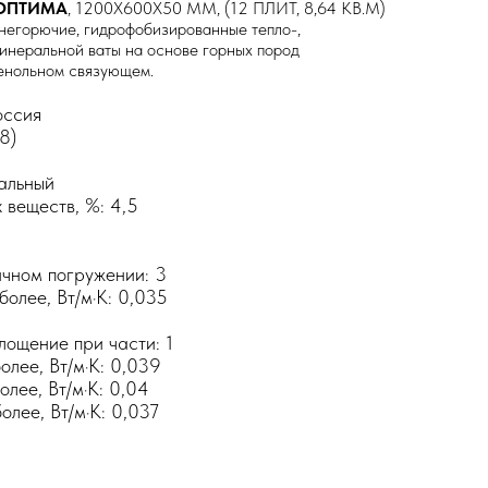
 ОПТИМА
, 1200Х600Х50 ММ, (12 ПЛИТ, 8,64 КВ.М)
горючие, гидрофобизированные тепло-,
инеральной ваты на основе горных пород
фенольном связующем.
оссия
8)
альный
веществ, %: 4,5
чном погружении: 3
более, Вт/м·K: 0,035
ощение при части: 1
олее, Вт/м·K: 0,039
олее, Вт/м·K: 0,04
олее, Вт/м·K: 0,037