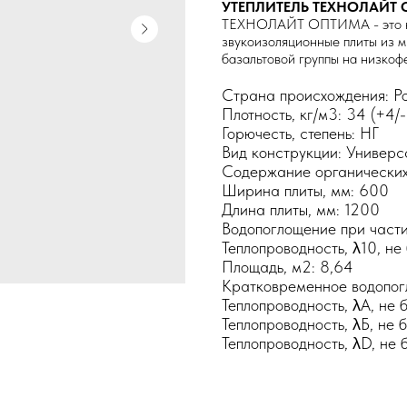
УТЕПЛИТЕЛЬ ТЕХНОЛАЙТ
ТЕХНОЛАЙТ ОПТИМА - это не
звукоизоляционные плиты из м
базальтовой группы на низко
Страна происхождения: Р
Плотность, кг/м3: 34 (+4/-
Горючесть, степень: НГ
Вид конструкции: Универс
Содержание органических 
Ширина плиты, мм: 600
Длина плиты, мм: 1200
Водопоглощение при части
Теплопроводность, λ10, не 
Площадь, м2: 8,64
Кратковременное водопогл
Теплопроводность, λA, не б
Теплопроводность, λБ, не б
Теплопроводность, λD, не б