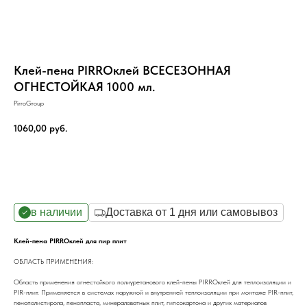
Клей-пена PIRROклей ВСЕСЕЗОННАЯ
ОГНЕСТОЙКАЯ 1000 мл.
PirroGroup
1060,00
руб.
Заказать
в наличии
Доставка от 1 дня или самовывоз
Клей-пена PIRROклей для пир плит
ОБЛАСТЬ ПРИМЕНЕНИЯ:
Область применения огнестойкого полиуретанового клей-пены PIRROклей для теплоизоляции и
PIR-плит. Применяется в системах наружной и внутренней теплоизоляции при монтаже PIR-плит,
пенополистирола, пенопласта, минераловатных плит, гипсокартона и других материалов