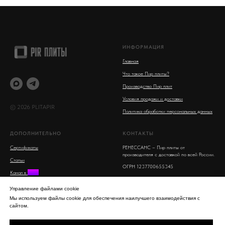
ИНФОРМАЦИЯ
Главная
Что такое Пир плиты?
Производство Пир плит
Условия продажи и доставки
© 2026 PLITAPIR
Политика обработки персональных данных
ДОПОЛНИТЕЛЬНО
КОНТАКТЫ
Сертификаты
РЕНЕССАНС – Пир плиты от
производителя с доставкой по всей России.
Статьи
ОГРН 1237700655345
Канал в
MAX
Московская область, Люберцы, улица 8
Поиск на сайте
Марта, 16
Управление файлами cookie
info@plitapir.ru
Мы используем файлы cookie для обеспечения наилучшего взаимодействия с
сайтом.
8-800-555-53-95 бесплатно для всех
регионов РФ