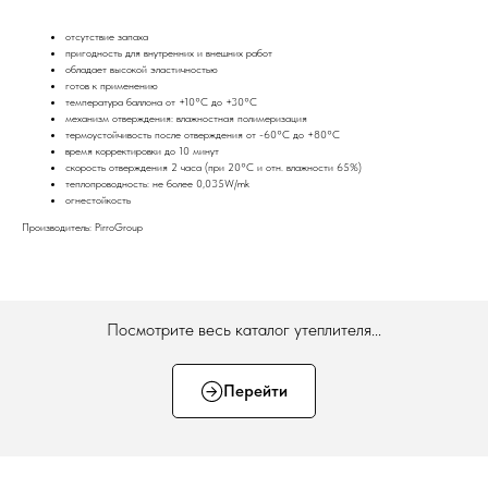
отсутствие запаха
пригодность для внутренних и внешних работ
обладает высокой эластичностью
готов к применению
температура баллона от +10°С до +30°С
механизм отверждения: влажностная полимеризация
термоустойчивость после отверждения от -60°С до +80°С
время корректировки до 10 минут
скорость отверждения 2 часа (при 20°С и отн. влажности 65%)
теплопроводность: не более 0,035W/mk
огнестойкость
Производитель: PirroGroup
Посмотрите весь каталог утеплителя...
Перейти