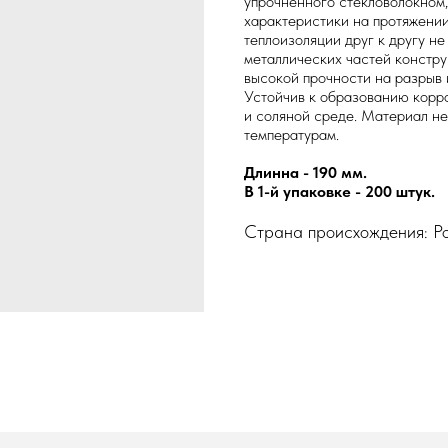
упрочненного стекловолокном
характеристики на протяжении
теплоизоляции друг к другу не
металлических частей констру
высокой прочности на разрыв 
Устойчив к образованию корро
и соляной среде. Материал не
температурам.
Длинна - 190 мм.
В 1-й упаковке - 200 штук.
Страна происхождения: Р