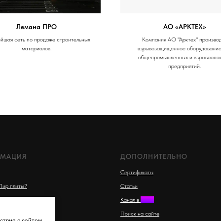
Лемана ПРО
АО «АРКТЕХ»
йшая сеть по продаже строительных
Компания АО "Арктех" произво
материалов.
взрывозащищенное оборудование,
общепромышленных и взрывоопа
предприятий.
МАЦИЯ
ДОПОЛНИТЕЛЬНО
Сертификаты
Пир плиты?
Статьи
тво Пир плит
Канал в
MAX
одажи и доставки
Поиск на сайте