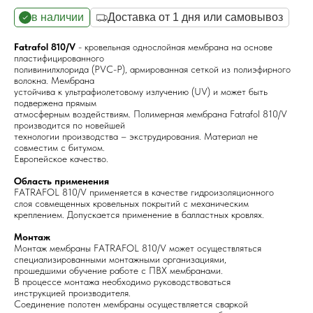
в наличии
Доставка от 1 дня или самовывоз
Fatrafol 810/V
- кровельная однослойная мембрана на основе
пластифицированного
поливинилхлорида (PVC-P), армированная сеткой из полиэфирного
волокна. Мембрана
устойчива к ультрафиолетовому излучению (UV) и может быть
подвержена прямым
атмосферным воздействиям. Полимерная мембрана Fatrafol 810/V
производится по новейшей
технологии производства – экструдирования. Материал не
совместим с битумом.
Европейское качество.
Область применения
FATRAFOL 810/V применяется в качестве гидроизоляционного
слоя совмещенных кровельных покрытий с механическим
креплением. Допускается применение в балластных кровлях.
Монтаж
Монтаж мембраны FATRAFOL 810/V может осуществляться
специализированными монтажными организациями,
прошедшими обучение работе с ПВХ мембранами.
В процессе монтажа необходимо руководствоваться
инструкцией производителя.
Соединение полотен мембраны осуществляется сваркой