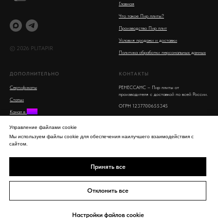
Главная
Что такое Пир плиты?
Производство Пир плит
Условия продажи и доставки
© 2026 PLITAPIR
Политика обработки персональных данных
ДОПОЛНИТЕЛЬНО
КОНТАКТЫ
Сертификаты
РЕНЕССАНС – Пир плиты от
производителя с доставкой по всей России.
Статьи
ОГРН 1237700655345
Канал в
MAX
Московская область, Люберцы, улица 8
Поиск на сайте
Марта, 16
Управление файлами cookie
info@plitapir.ru
Мы используем файлы cookie для обеспечения наилучшего взаимодействия с
сайтом.
8-800-555-53-95 бесплатно для всех
регионов РФ
Принять все
+7 963 750 94 76
Mobile, WhatsApp,
Telegram, SMS
Отклонить все
Настройки файлов cookie