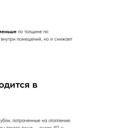
 меньше
по толщине по
 внутри помещений, но и снижает
одится в
убли, потраченные на отопление.
ен такого дома — около 40 м,