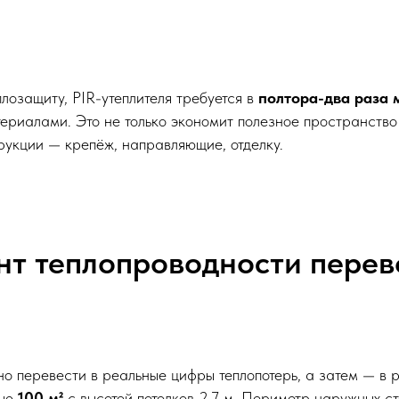
лозащиту, PIR-утеплителя требуется в
полтора-два раза
риалами. Это не только экономит полезное пространство
рукции — крепёж, направляющие, отделку.
т теплопроводности перев
о перевести в реальные цифры теплопотерь, а затем — в р
дью
100 м²
с высотой потолков 2,7 м. Периметр наружных ст