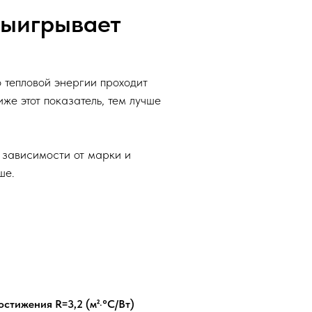
выигрывает
о тепловой энергии проходит
же этот показатель, тем лучше
 зависимости от марки и
ше.
остижения R=3,2 (м²·°С/Вт)