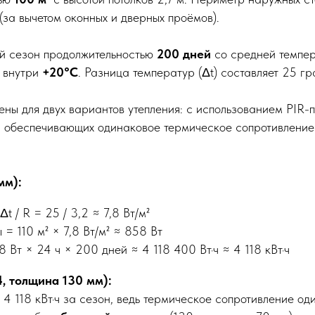
(за вычетом оконных и дверных проёмов).
ый сезон продолжительностью
200 дней
со средней темпе
 внутри
+20°C
. Разница температур (Δt) составляет 25 гр
ены для двух вариантов утепления: с использованием PIR-
 обеспечивающих одинаковое термическое сопротивление
мм):
Δt / R = 25 / 3,2 ≈ 7,8 Вт/м²
 = 110 м² × 7,8 Вт/м² ≈ 858 Вт
 Вт × 24 ч × 200 дней ≈ 4 118 400 Вт·ч ≈ 4 118 кВт·ч
, толщина 130 мм):
— 4 118 кВт·ч за сезон, ведь термическое сопротивление о