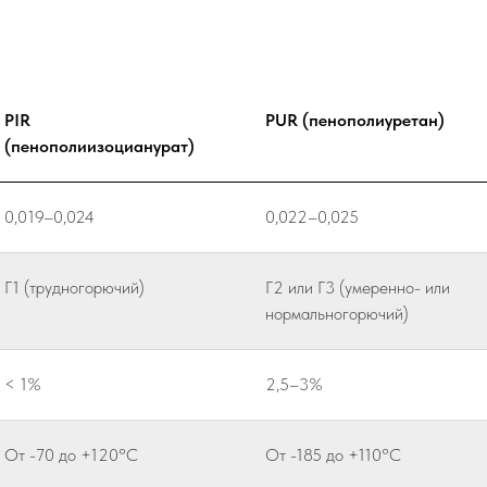
PIR
PUR (пенополиуретан)
(пенополиизоцианурат)
0,019–0,024
0,022–0,025
Г1 (трудногорючий)
Г2 или Г3 (умеренно- или
нормальногорючий)
< 1%
2,5–3%
От -70 до +120°С
От -185 до +110°С