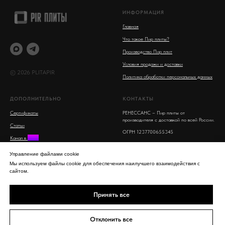
ИНФОРМАЦИЯ
Главная
Что такое Пир плиты?
Производство Пир плит
Условия продажи и доставки
© 2026 PLITAPIR
Политика обработки персональных данных
ДОПОЛНИТЕЛЬНО
КОНТАКТЫ
Сертификаты
РЕНЕССАНС – Пир плиты от
производителя с доставкой по всей России.
Статьи
ОГРН 1237700655345
Канал в
MAX
Московская область, Люберцы, улица 8
Поиск на сайте
Марта, 16
Управление файлами cookie
info@plitapir.ru
Мы используем файлы cookie для обеспечения наилучшего взаимодействия с
сайтом.
8-800-555-53-95 бесплатно для всех
регионов РФ
Принять все
+7 963 750 94 76
Mobile, WhatsApp,
Telegram, SMS
Отклонить все