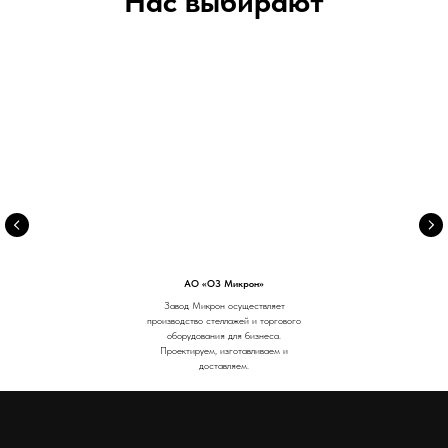
Нас выбирают
АО «ОЗ Микрон»
Завод Микрон осуществляет
производство стеллажей и торгового
оборудования для бизнеса.
Проектируем, изготавливаем и
доставляем.