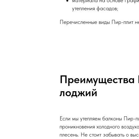
материала на основе графи
утепления фасадов;
Перечисленные виды Пир-плит не
Преимущества П
лоджий
Если мы утепляем балконы Пир-п
проникновения холодного воздуха
плесень. Не стоит забывать о вы