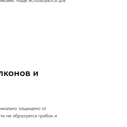
иками, чаще используются для
лконов и
симально защищено от
ти не образуется грибок и