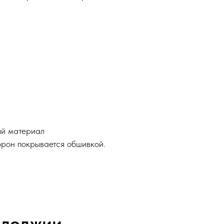
ый материал
орон покрывается обшивкой.
 лоджии