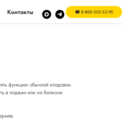
Контакты
☎ 8-800-555-53-95
ять функцию обычной кладовки.
ть в лоджии или на балконе
ериев: