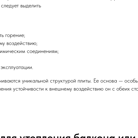
 следует выделить
ь горение;
му воздействию;
химическим соединениям;
 эксплуатации.
иваются уникальной структурой плиты. Ее основа — особ
ения устойчивости к внешнему воздействию он с обеих ст
для утепления балкона или