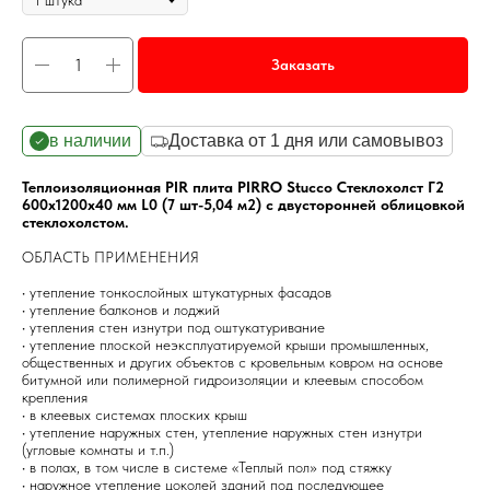
Заказать
в наличии
Доставка от 1 дня или самовывоз
Теплоизоляционная PIR плита PIRRO Stucco Стеклохолст Г2
600х1200х40 мм L0 (7 шт-5,04 м2) с двусторонней облицовкой
стеклохолстом.
ОБЛАСТЬ ПРИМЕНЕНИЯ
• утепление тонкослойных штукатурных фасадов
• утепление балконов и лоджий
• утепления стен изнутри под оштукатуривание
• утепление плоской неэксплуатируемой крыши промышленных,
общественных и других объектов с кровельным ковром на основе
битумной или полимерной гидроизоляции и клеевым способом
крепления
• в клеевых системах плоских крыш
• утепление наружных стен, утепление наружных стен изнутри
(угловые комнаты и т.п.)
• в полах, в том числе в системе «Теплый пол» под стяжку
• наружное утепление цоколей зданий под последующее