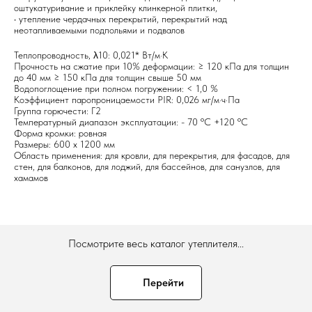
оштукатуривание и приклейку клинкерной плитки,
• утепление чердачных перекрытий, перекрытий над
неотапливаемыми подпольями и подвалов
Теплопроводность, λ10: 0,021* Вт/м·К
Прочность на сжатие при 10% деформации: ≥ 120 кПа для толщин
до 40 мм ≥ 150 кПа для толщин свыше 50 мм
Водопоглощение при полном погружении: < 1,0 %
Коэффициент паропроницаемости PIR: 0,026 мг/м·ч·Па
Группа горючести: Г2
Температурный диапазон эксплуатации: - 70 ºC +120 ºC
Форма кромки: ровная
Размеры: 600 х 1200 мм
Область применения: для кровли, для перекрытия, для фасадов, для
стен, для балконов, для лоджий, для бассейнов, для санузлов, для
хамамов
Посмотрите весь каталог утеплителя...
Перейти