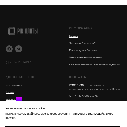
ИНФОРМАЦИЯ
Главная
Что такое Пир плиты?
Производство Пир плит
Условия продажи и доставки
© 2026 PLITAPIR
Политика обработки персональных данных
ДОПОЛНИТЕЛЬНО
КОНТАКТЫ
Сертификаты
РЕНЕССАНС – Пир плиты от
производителя с доставкой по всей России.
Статьи
ОГРН 1237700655345
Канал в
MAX
Московская область, Люберцы, улица 8
Поиск на сайте
Марта, 16
Управление файлами cookie
info@plitapir.ru
Мы используем файлы cookie для обеспечения наилучшего взаимодействия с
сайтом.
8-800-555-53-95 бесплатно для всех
регионов РФ